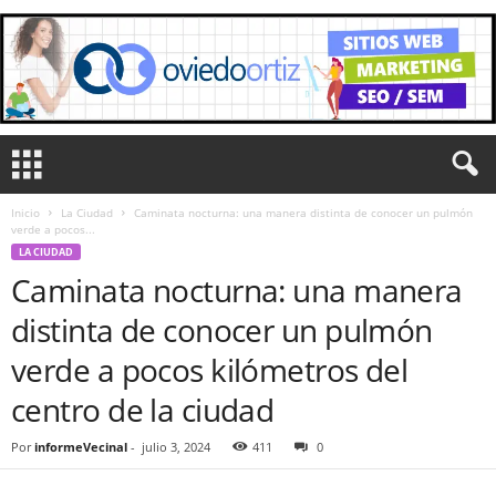
Inicio
La Ciudad
Caminata nocturna: una manera distinta de conocer un pulmón
verde a pocos...
LA CIUDAD
Caminata nocturna: una manera
distinta de conocer un pulmón
verde a pocos kilómetros del
centro de la ciudad
Por
informeVecinal
-
julio 3, 2024
411
0