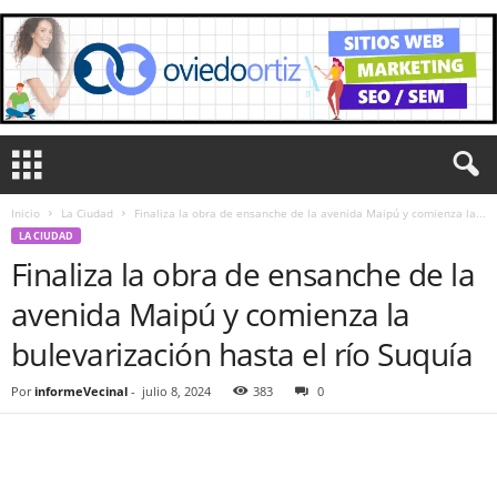
Inicio
La Ciudad
Finaliza la obra de ensanche de la avenida Maipú y comienza la...
LA CIUDAD
Finaliza la obra de ensanche de la
avenida Maipú y comienza la
bulevarización hasta el río Suquía
Por
informeVecinal
-
julio 8, 2024
383
0