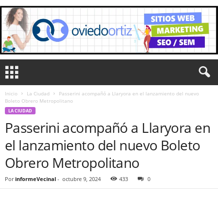
Inicio
La Ciudad
Passerini acompañó a Llaryora en el lanzamiento del nuevo
Boleto Obrero Metropolitano
LA CIUDAD
Passerini acompañó a Llaryora en
el lanzamiento del nuevo Boleto
Obrero Metropolitano
Por
informeVecinal
-
octubre 9, 2024
433
0