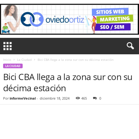
Inicio
La Ciudad
Bici CBA llega a la zona sur con su décima estación
LA CIUDAD
Bici CBA llega a la zona sur con su
décima estación
Por
informeVecinal
-
diciembre 18, 2024
465
0