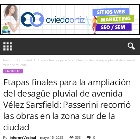
Inicio
La Ciudad
Etapas finales para la ampliación del desagüe pluvial de avenida
Vélez Sarsfield:...
LA CIUDAD
Etapas finales para la ampliación
del desagüe pluvial de avenida
Vélez Sarsfield: Passerini recorrió
las obras en la zona sur de la
ciudad
Por
informeVecinal
-
mayo 15, 2025
338
0