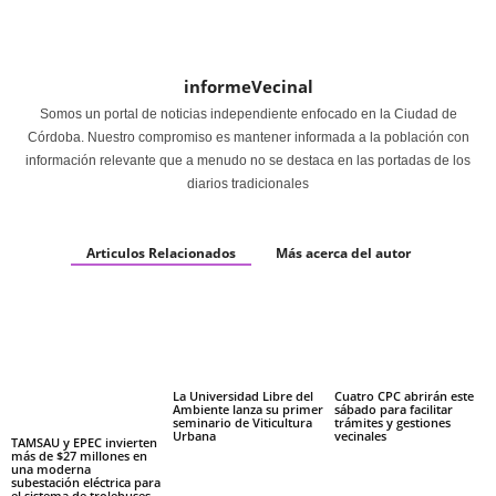
informeVecinal
Somos un portal de noticias independiente enfocado en la Ciudad de
Córdoba. Nuestro compromiso es mantener informada a la población con
información relevante que a menudo no se destaca en las portadas de los
diarios tradicionales
Articulos Relacionados
Más acerca del autor
La Universidad Libre del
Cuatro CPC abrirán este
Ambiente lanza su primer
sábado para facilitar
seminario de Viticultura
trámites y gestiones
Urbana
vecinales
TAMSAU y EPEC invierten
más de $27 millones en
una moderna
subestación eléctrica para
el sistema de trolebuses