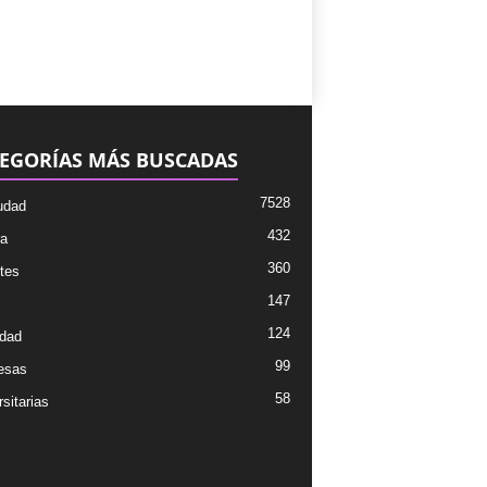
EGORÍAS MÁS BUSCADAS
7528
udad
432
ra
360
tes
147
124
dad
99
esas
58
sitarias