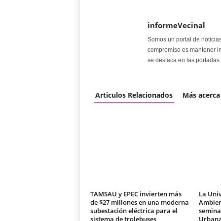
informeVecinal
Somos un portal de noticia
compromiso es mantener in
se destaca en las portadas 
Articulos Relacionados
Más acerca
TAMSAU y EPEC invierten más
La Univ
de $27 millones en una moderna
Ambien
subestación eléctrica para el
seminar
sistema de trolebuses
Urban