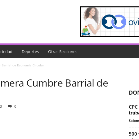
ciedad
Deportes
Otras Secciones
Barrial de Economía Circular
imera Cumbre Barrial de
DON
CPC 
3
0
trab
Salo
500 