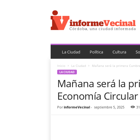
i
n
f
o
r
m
e
V
La Ciudad
Política
Cultura
So
e
c
Inicio
La Ciudad
Mañana será la primera Cumbre 
i
LA CIUDAD
n
Mañana será la pr
a
l
Economía Circular
Por
informeVecinal
-
septiembre 5, 2025
31