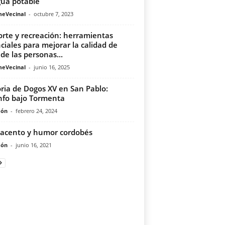
gua potable
meVecinal
-
octubre 7, 2023
rte y recreación: herramientas
ciales para mejorar la calidad de
 de las personas...
meVecinal
-
junio 16, 2025
oria de Dogos XV en San Pablo:
nfo bajo Tormenta
món
-
febrero 24, 2024
acento y humor cordobés
món
-
junio 16, 2021