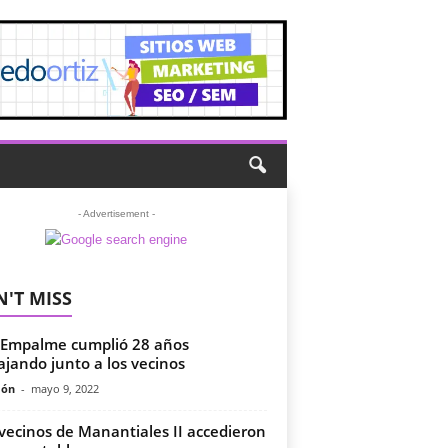
- Advertisement -
'T MISS
Empalme cumplió 28 años
ajando junto a los vecinos
món
-
mayo 9, 2022
vecinos de Manantiales II accedieron