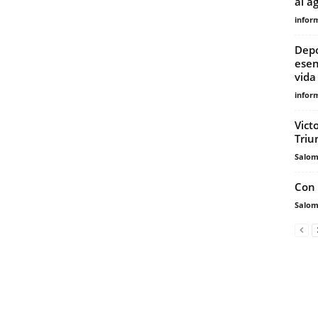
al a
infor
Depo
esen
vida
infor
Vict
Triu
Salo
Con 
Salo