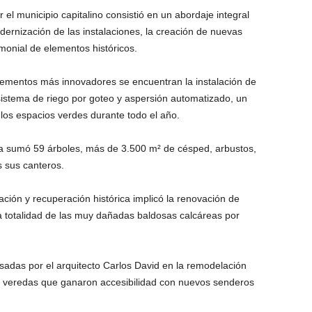
el municipio capitalino consistió en un abordaje integral
odernización de las instalaciones, la creación de nuevas
monial de elementos históricos.
lementos más innovadores se encuentran la instalación de
sistema de riego por goteo y aspersión automatizado, un
los espacios verdes durante todo el año.
aza sumó 59 árboles, más de 3.500 m² de césped, arbustos,
s sus canteros.
ación y recuperación histórica implicó la renovación de
a totalidad de las muy dañadas baldosas calcáreas por
usadas por el arquitecto Carlos David en la remodelación
e veredas que ganaron accesibilidad con nuevos senderos