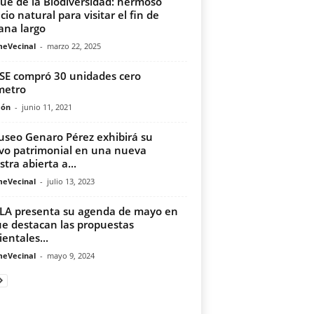
ue de la Biodiversidad: hermoso
cio natural para visitar el fin de
na largo
meVecinal
-
marzo 22, 2025
E compró 30 unidades cero
metro
món
-
junio 11, 2021
useo Genaro Pérez exhibirá su
vo patrimonial en una nueva
tra abierta a...
meVecinal
-
julio 13, 2023
LA presenta su agenda de mayo en
ue destacan las propuestas
entales...
meVecinal
-
mayo 9, 2024