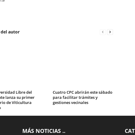
m.ar
 del autor
ersidad Libre del
Cuatro CPC abrirán este sábado
te lanza su primer
para facilitar trámites y
io de Viticultura
gestiones vecinales
a
MÁS NOTICIAS ..
CAT