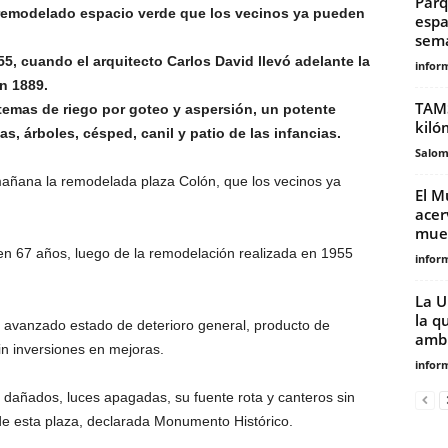
Parq
el remodelado espacio verde que los vecinos ya pueden
espa
sema
55, cuando el arquitecto Carlos David llevó adelante la
infor
n 1889.
TAMS
emas de riego por goteo y aspersión, un potente
kiló
s, árboles, césped, canil y patio de las infancias.
Salo
 mañana la remodelada plaza Colón, que los vecinos ya
El M
acer
mues
 en 67 años, luego de la remodelación realizada en 1955
infor
La U
la q
 avanzado estado de deterioro general, producto de
ambi
n inversiones en mejoras.
infor
 dañados, luces apagadas, su fuente rota y canteros sin
 de esta plaza, declarada Monumento Histórico.