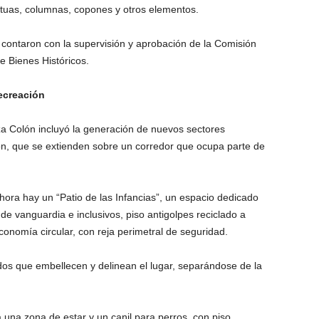
tatuas, columnas, copones y otros elementos.
 contaron con la supervisión y aprobación de la Comisión
 Bienes Históricos.
ecreación
aza Colón incluyó la generación de nuevos sectores
ión, que se extienden sobre un corredor que ocupa parte de
ora hay un “Patio de las Infancias”, un espacio dedicado
de vanguardia e inclusivos, piso antigolpes reciclado a
conomía circular, con reja perimetral de seguridad.
os que embellecen y delinean el lugar, separándose de la
za una zona de estar y un canil para perros, con piso