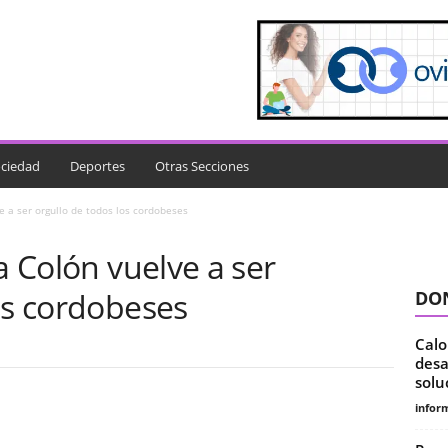
ciedad
Deportes
Otras Secciones
e a ser orgullo de todos los cordobeses
a Colón vuelve a ser
os cordobeses
DON
Calo
desa
solu
infor