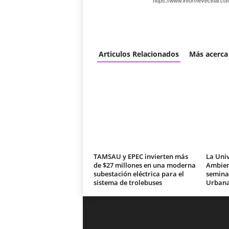
https://www.informevecinal.co
Articulos Relacionados
Más acerca
TAMSAU y EPEC invierten más
La Univ
de $27 millones en una moderna
Ambien
subestación eléctrica para el
seminar
sistema de trolebuses
Urban