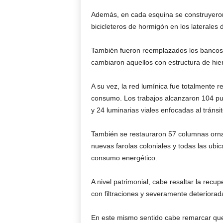
Además, en cada esquina se construyer
bicicleteros de hormigón en los laterales 
También fueron reemplazados los bancos g
cambiaron aquellos con estructura de hie
A su vez, la red lumínica fue totalmente 
consumo. Los trabajos alcanzaron 104 pun
y 24 luminarias viales enfocadas al tránsit
También se restauraron 57 columnas orn
nuevas farolas coloniales y todas las ub
consumo energético.
A nivel patrimonial, cabe resaltar la recu
con filtraciones y severamente deteriorad
En este mismo sentido cabe remarcar que