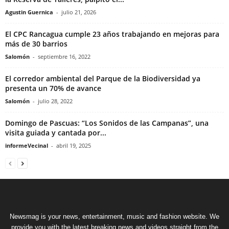
Agustin Guernica
-
julio 21, 2026
El CPC Rancagua cumple 23 años trabajando en mejoras para
más de 30 barrios
Salomón
-
septiembre 16, 2022
El corredor ambiental del Parque de la Biodiversidad ya
presenta un 70% de avance
Salomón
-
julio 28, 2022
Domingo de Pascuas: “Los Sonidos de las Campanas”, una
visita guiada y cantada por...
informeVecinal
-
abril 19, 2025
Newsmag is your news, entertainment, music and fashion website. We
provide you with the latest breaking news and videos straight from the