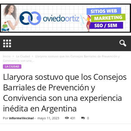
Inicio
La Ciudad
Llaryora sostuvo que los Consejos Barriales de Prevención y
Convivencia son una...
LA CIUDAD
Llaryora sostuvo que los Consejos
Barriales de Prevención y
Convivencia son una experiencia
inédita en Argentina
Por
informeVecinal
-
mayo 11, 2023
431
0