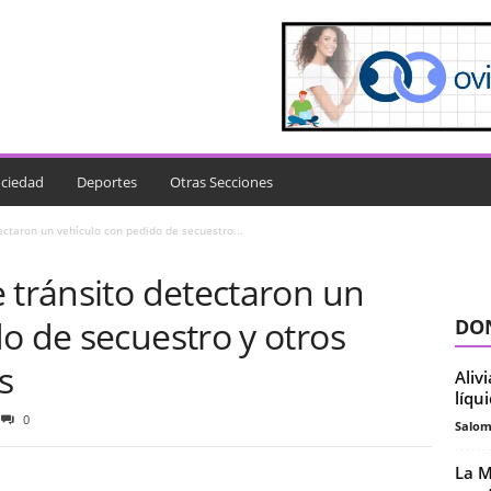
ciedad
Deportes
Otras Secciones
ectaron un vehículo con pedido de secuestro...
 tránsito detectaron un
o de secuestro y otros
DON
s
Aliv
líqu
0
Salo
La M