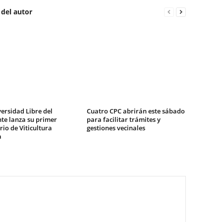
 del autor
ersidad Libre del
Cuatro CPC abrirán este sábado
te lanza su primer
para facilitar trámites y
io de Viticultura
gestiones vecinales
a