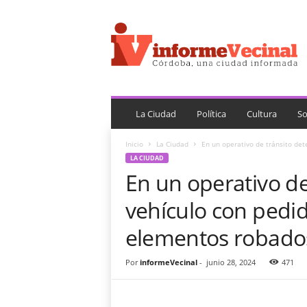
i
n
f
o
r
m
e
V
La Ciudad
Política
Cultura
So
e
c
Inicio
La Ciudad
En un operativo de tránsito det
i
LA CIUDAD
n
En un operativo de
a
l
vehículo con pedid
elementos robado
Por
informeVecinal
-
junio 28, 2024
471