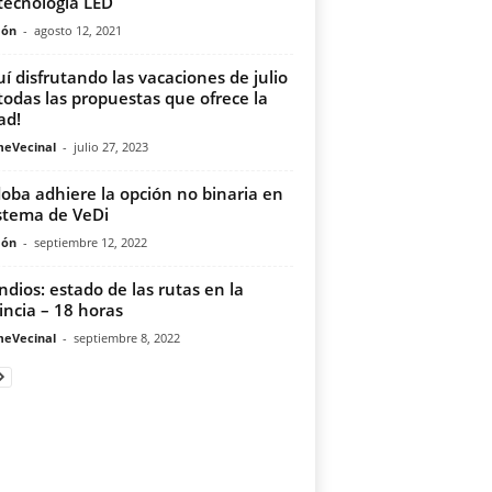
tecnología LED
món
-
agosto 12, 2021
uí disfrutando las vacaciones de julio
todas las propuestas que ofrece la
ad!
meVecinal
-
julio 27, 2023
oba adhiere la opción no binaria en
istema de VeDi
món
-
septiembre 12, 2022
ndios: estado de las rutas en la
incia – 18 horas
meVecinal
-
septiembre 8, 2022