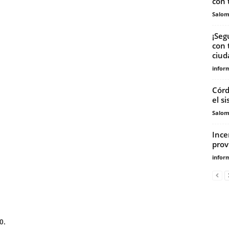
con 
Salo
¡Seg
con 
ciud
infor
Córd
el s
Salo
Ince
prov
infor
0.