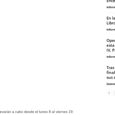
Eric
infor
En l
Libr
infor
Oper
esta
IV, P
infor
Tras
fina
sus 
Salo
levarán a cabo desde el lunes 8 al viernes 19.