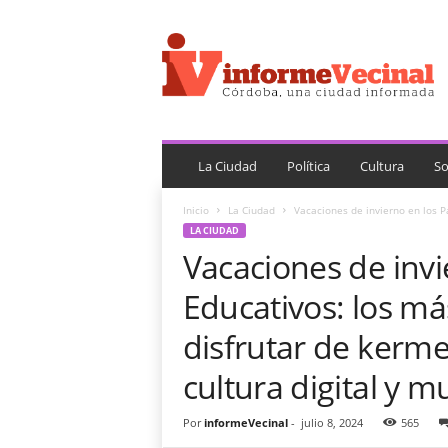
i
n
f
o
r
m
e
V
La Ciudad
Política
Cultura
So
e
c
Inicio
La Ciudad
Vacaciones de invierno en los P
i
LA CIUDAD
n
Vacaciones de invi
a
l
Educativos: los m
disfrutar de kermes
cultura digital y 
Por
informeVecinal
-
julio 8, 2024
565