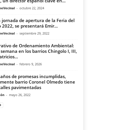
e, un director español clave en...
meVecinal
-
octubre 22, 2024
a jornada de apertura de la Feria del
o 2022, se presentará Emir...
meVecinal
-
septiembre 29, 2022
ativo de Ordenamiento Ambiental:
 semana en los barrios Chingolo I, III,
atricios...
meVecinal
-
febrero 9, 2026
 años de promesas incumplidas,
lmente barrio Coronel Olmedo tiene
calles pavimentadas
món
-
mayo 26, 2022