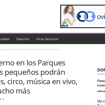
ciedad
Deportes
Otras Secciones
arques Educativos: los más pequeños podrán disfrutar...
erno en los Parques
ás pequeños podrán
DON
, circo, música en vivo,
Pass
nuev
mucho más
infor
0
Un c