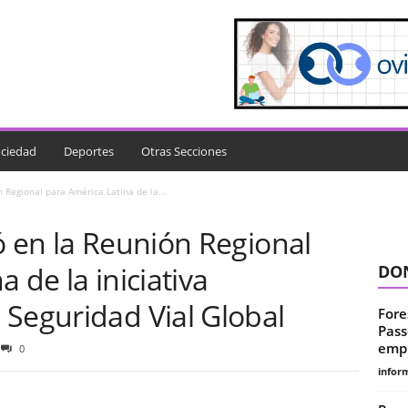
ciedad
Deportes
Otras Secciones
 Regional para América Latina de la...
ó en la Reunión Regional
 de la iniciativa
DON
 Seguridad Vial Global
Fore
Pass
empr
0
infor