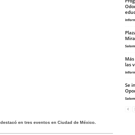
Prog
Odon
educ
infor
Plaz
Mira
Salo
Más 
las 
infor
Se i
Opor
Salo
 destacó en tres eventos en Ciudad de México.