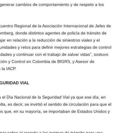
e generar cambios de comportamiento y de respeto a los
ncuentro Regional de la Asociación Internacional de Jefes de
loomberg, donde distintos agentes de policía de tránsito de
ar en relación a la reducción de siniestros viales y el
unidades y retos para definir mejores estrategias de control
iudades y continuar con el trabajo de salvar vidas”, sostuvo
ción y Control en Colombia de BIGRS, y Asesor de
 la IACP.
EGURIDAD VIAL
el Día Nacional de la Seguridad Vial ya que ese día, en
ta, es decir, se invirtió el sentido de circulación para que el
los que, en su mayoría, se importaban de Estados Unidos y
onar sobre el respeto a las normas de tránsito para una