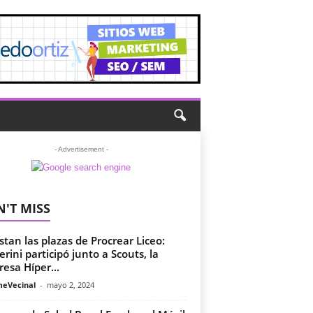
- Advertisement -
'T MISS
stan las plazas de Procrear Liceo:
erini participó junto a Scouts, la
esa Híper...
meVecinal
-
mayo 2, 2024