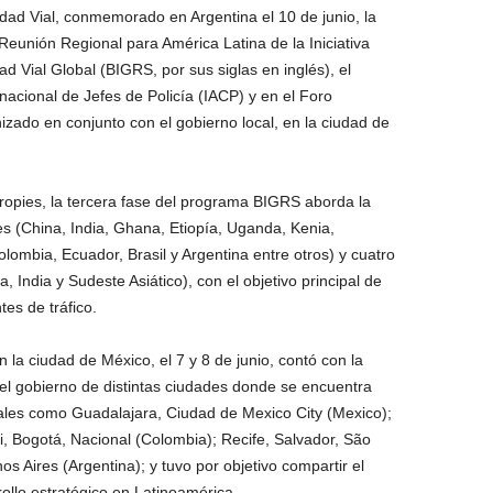
dad Vial, conmemorado en Argentina el 10 de junio, la
Reunión Regional para América Latina de la Iniciativa
d Vial Global (BIGRS, por sus siglas en inglés), el
nacional de Jefes de Policía (IACP) y en el Foro
zado en conjunto con el gobierno local, en la ciudad de
opies, la tercera fase del programa BIGRS aborda la
s (China, India, Ghana, Etiopía, Uganda, Kenia,
ombia, Ecuador, Brasil y Argentina entre otros) y cuatro
, India y Sudeste Asiático), con el objetivo principal de
tes de tráfico.
 la ciudad de México, el 7 y 8 de junio, contó con la
el gobierno de distintas ciudades donde se encuentra
tales como Guadalajara, Ciudad de Mexico City (Mexico);
i, Bogotá, Nacional (Colombia); Recife, Salvador, São
s Aires (Argentina); y tuvo por objetivo compartir el
ollo estratégico en Latinoamérica.