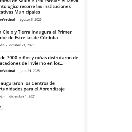
rama de Salud Bucal Escolar: el Móvil
tológico recorre las instituciones
ativas Municipales
meVecinal
-
agosto 8, 2025
a Cielo y Tierra Inaugura el Primer
dor de Estrellas de Córdoba
món
-
octubre 21, 2023
de 7000 niños y niñas disfrutaron de
vacaciones de invierno en los...
meVecinal
-
julio 24, 2025
nauguraron los Centros de
tunidades para el Aprendizaje
món
-
diciembre 1, 2021