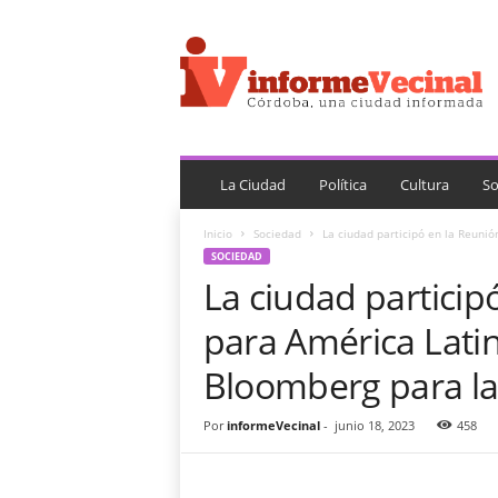
i
n
f
o
r
m
e
V
La Ciudad
Política
Cultura
So
e
c
Inicio
Sociedad
La ciudad participó en la Reunión
i
SOCIEDAD
n
La ciudad particip
a
l
para América Latina
Bloomberg para la
Por
informeVecinal
-
junio 18, 2023
458