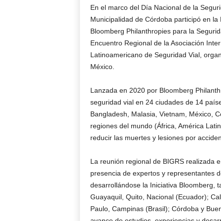
En el marco del Día Nacional de la Seguri
Municipalidad de Córdoba participó en la 
Bloomberg Philanthropies para la Segurida
Encuentro Regional de la Asociación Inter
Latinoamericano de Seguridad Vial, organi
México.
Lanzada en 2020 por Bloomberg Philanthr
seguridad vial en 24 ciudades de 14 paíse
Bangladesh, Malasia, Vietnam, México, Col
regiones del mundo (África, América Latina
reducir las muertes y lesiones por acciden
La reunión regional de BIGRS realizada en
presencia de expertos y representantes d
desarrollándose la Iniciativa Bloomberg, 
Guayaquil, Quito, Nacional (Ecuador); Cal
Paulo, Campinas (Brasil); Córdoba y Bueno
avance de estudios, experiencias y desarr