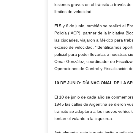
lesiones graves en el tránsito a través d
límites de velocidad.
El 5 y 6 de junio, también se realizó el E
Policía (IACP), partner de la Iniciativa B
las ciudades, viajaron a México para trabaj
exceso de velocidad. “Identificamos oport
policial para poder llevarlas a nuestras c
Omar González, coordinador de Fiscaliza
Operaciones de Control y Fiscalización de
10 DE JUNIO: DÍA NACIONAL DE LA S
El 10 de junio de cada año se conmemora 
1945 las calles de Argentina se dieron vuel
tránsito se adaptara a los nuevos vehícu
tenían el volante a la izquierda.
Actualmente, esta jornada invita a reflexi