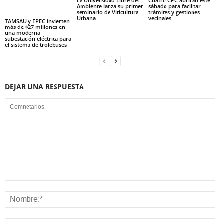
La Universidad Libre del
Cuatro CPC abrirán este
Ambiente lanza su primer
sábado para facilitar
seminario de Viticultura
trámites y gestiones
Urbana
vecinales
TAMSAU y EPEC invierten
más de $27 millones en
una moderna
subestación eléctrica para
el sistema de trolebuses
DEJAR UNA RESPUESTA